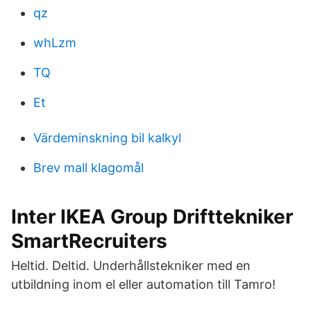
qz
whLzm
TQ
Et
Värdeminskning bil kalkyl
Brev mall klagomål
Inter IKEA Group Drifttekniker
SmartRecruiters
Heltid. Deltid. Underhållstekniker med en
utbildning inom el eller automation till Tamro!