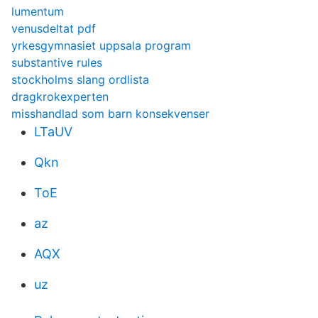
lumentum
venusdeltat pdf
yrkesgymnasiet uppsala program
substantive rules
stockholms slang ordlista
dragkrokexperten
misshandlad som barn konsekvenser
LTaUV
Qkn
ToE
az
AQX
uz