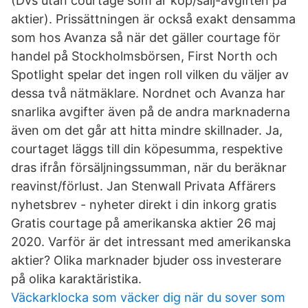
(Dvs utan courtage som är köp/sälj-avgiften på
aktier). Prissättningen är också exakt densamma
som hos Avanza så när det gäller courtage för
handel på Stockholmsbörsen, First North och
Spotlight spelar det ingen roll vilken du väljer av
dessa två nätmäklare. Nordnet och Avanza har
snarlika avgifter även på de andra marknaderna
även om det går att hitta mindre skillnader. Ja,
courtaget läggs till din köpesumma, respektive
dras ifrån försäljningssumman, när du beräknar
reavinst/förlust. Jan Stenwall Privata Affärers
nyhetsbrev - nyheter direkt i din inkorg gratis
Gratis courtage på amerikanska aktier 26 maj
2020. Varför är det intressant med amerikanska
aktier? Olika marknader bjuder oss investerare
på olika karaktäristika.
Väckarklocka som väcker dig när du sover som