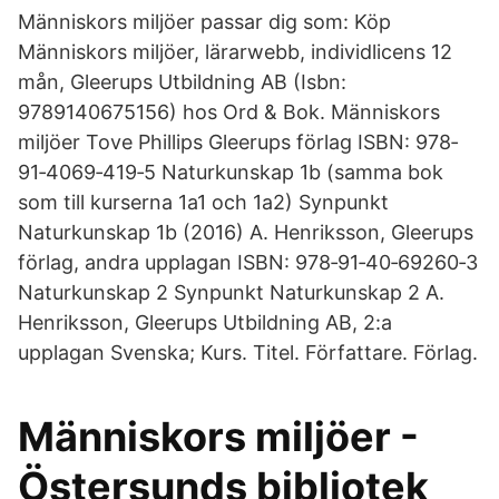
Människors miljöer passar dig som: Köp
Människors miljöer, lärarwebb, individlicens 12
mån, Gleerups Utbildning AB (Isbn:
9789140675156) hos Ord & Bok. Människors
miljöer Tove Phillips Gleerups förlag ISBN: 978‐
91‐4069‐419‐5 Naturkunskap 1b (samma bok
som till kurserna 1a1 och 1a2) Synpunkt
Naturkunskap 1b (2016) A. Henriksson, Gleerups
förlag, andra upplagan ISBN: 978‐91‐40‐69260‐3
Naturkunskap 2 Synpunkt Naturkunskap 2 A.
Henriksson, Gleerups Utbildning AB, 2:a
upplagan Svenska; Kurs. Titel. Författare. Förlag.
Människors miljöer -
Östersunds bibliotek