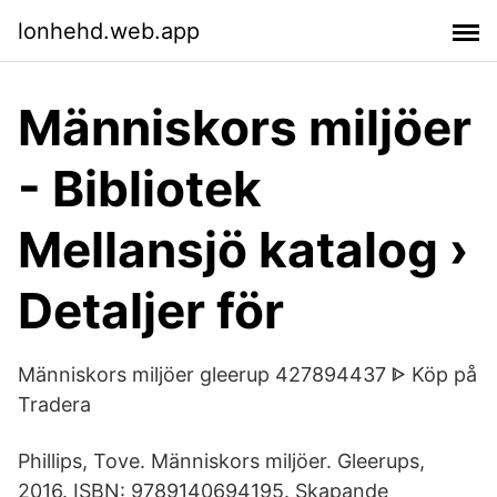
lonhehd.web.app
Människors miljöer
- Bibliotek
Mellansjö katalog ›
Detaljer för
Människors miljöer gleerup 427894437 ᐈ Köp på
Tradera
Phillips, Tove. Människors miljöer. Gleerups,
2016. ISBN: 9789140694195. Skapande