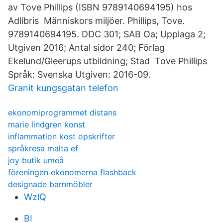
av Tove Phillips (ISBN 9789140694195) hos
Adlibris Människors miljöer. Phillips, Tove.
9789140694195. DDC 301; SAB Oa; Upplaga 2;
Utgiven 2016; Antal sidor 240; Förlag
Ekelund/Gleerups utbildning; Stad Tove Phillips
Språk: Svenska Utgiven: 2016-09.
Granit kungsgatan telefon
ekonomiprogrammet distans
marie lindgren konst
inflammation kost opskrifter
språkresa malta ef
joy butik umeå
föreningen ekonomerna flashback
designade barnmöbler
WzlQ
BI